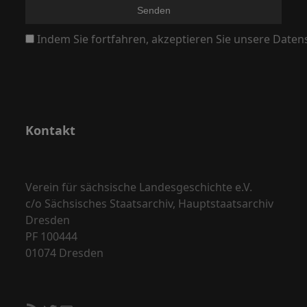
N
a
Indem Sie fortfahren, akzeptieren Sie unsere Daten
v
i
g
a
Kontakt
t
i
o
Verein für sächsische Landesgeschichte e.V.
n
c/o Sächsisches Staatsarchiv, Hauptstaatsarchiv
Dresden
PF 100444
01074 Dresden