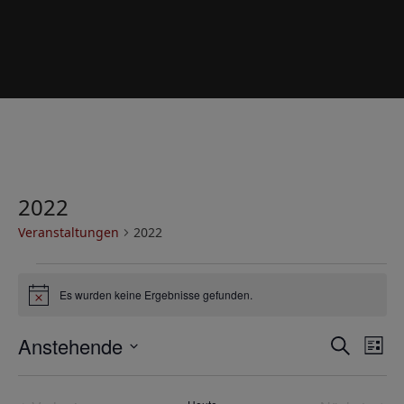
2022
Veranstaltungen
2022
V
Es wurden keine Ergebnisse gefunden.
e
Hinweis
r
V
V
Anstehende
Suche
a
Liste
e
e
Datum
n
r
wählen.
r