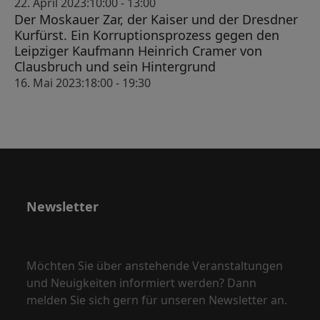
22. April 2023:10:00
-
13:00
Der Moskauer Zar, der Kaiser und der Dresdner
Kurfürst. Ein Korruptionsprozess gegen den
Leipziger Kaufmann Heinrich Cramer von
Clausbruch und sein Hintergrund
16. Mai 2023:18:00
-
19:30
Newsletter
Möchten Sie über anstehende Veranstaltungen
und Neuigkeiten informiert werden? Dann
melden Sie sich gern für unseren Newsletter an.