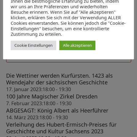
Ihnen die bestmögliche Erfahrung zu bieten, indem
v
Universitätsbibliothek Dresden (SLUB), Klemperer-Saal
wir uns an Ihre Präferenzen und wiederholten
Zellescher Weg 18, Dresden
i
Besuche erinnern. Wenn Sie auf "Alle akzeptieren"
klicken, erklären Sie sich mit der Verwendung ALLER
g
Cookies einverstanden. Sie können jedoch die "Cookie-
Einstellungen" besuchen, um eine kontrollierte
a
Zustimmung zu erteilen.
Heute
Nächste
Veranstaltungen
Vorherige
t
Veransta
Cookie Einstellungen
Alle akzeptieren
i
Kalender abonnieren
o
n
Die Wettiner werden Kurfürsten. 1423 als
Wendejahr der sächsischen Geschichte
17. Januar 2023:18:00
-
19:30
100 Jahre Magischer Zirkel Dresden
7. Februar 2023:18:00
-
19:30
ABGESAGT: König Albert als Heerführer
14. März 2023:18:00
-
19:30
Verleihung des Hubert-Ermisch-Preises für
Geschichte und Kultur Sachsens 2023