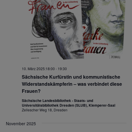
s
s
t
a
t
t
l
a
a
t
l
l
u
t
t
n
u
u
g
A
n
n
n
g
g
s
10. März 2025:18:00
-
19:30
e
e
i
Sächsische Kurfürstin und kommunistische
n
n
c
Widerstandskämpferin – was verbindet diese
S
h
Frauen?
t
u
Sächsische Landesbibliothek - Staats- und
e
Universitätsbibliothek Dresden (SLUB), Klemperer-Saal
c
Zellescher Weg 18, Dresden
n
h
-
November 2025
e
N