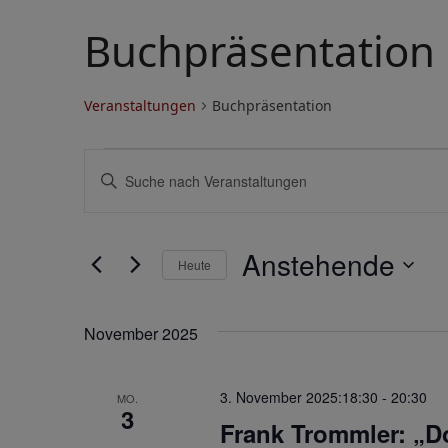
Buchpräsentation
Veranstaltungen
Buchpräsentation
V
V
Bitte
e
e
Schlüsselwort
eingeben.
r
r
Suche
Anstehende
a
a
Heute
nach
Veranstaltungen
Datum
n
n
Schlüsselwort.
wählen.
s
s
November 2025
t
t
3. November 2025:18:30
-
20:30
MO.
a
a
3
Frank Trommler: „D
l
l