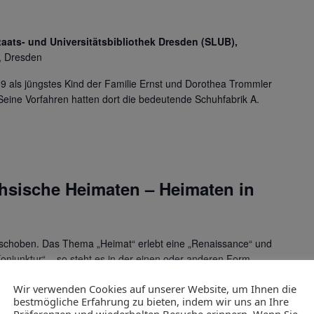
aats- und Universitätsbibliothek Dresden (SLUB),
, Dresden
9 als jüngstes Kind der Familie Ernst und Dorothea Trommler
Seine Vorfahren hatten dort die bedeutende Schuhfabrik A.
ische Heimaten – Heimaten in
rschoben. Das Thema „Heimat“ erlebt eine „Renaissance“ und
Konjunktur“ – so steht es in der einen oder anderen Form,…
Wir verwenden Cookies auf unserer Website, um Ihnen die
bestmögliche Erfahrung zu bieten, indem wir uns an Ihre
Präferenzen und wiederholten Besuche erinnern. Wenn Sie