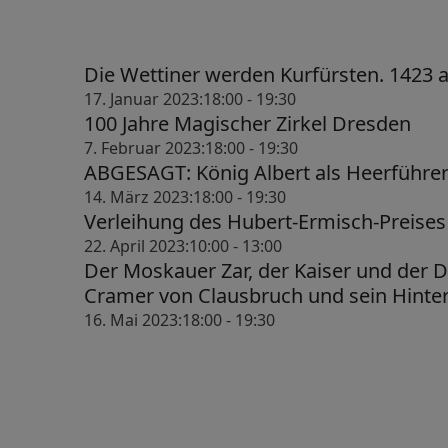
a
v
Die Wettiner werden Kurfürsten. 1423 
i
17. Januar 2023:18:00
-
19:30
g
100 Jahre Magischer Zirkel Dresden
a
7. Februar 2023:18:00
-
19:30
ABGESAGT: König Albert als Heerführe
t
14. März 2023:18:00
-
19:30
i
Verleihung des Hubert-Ermisch-Preises
22. April 2023:10:00
-
13:00
o
Der Moskauer Zar, der Kaiser und der 
n
Cramer von Clausbruch und sein Hinte
16. Mai 2023:18:00
-
19:30