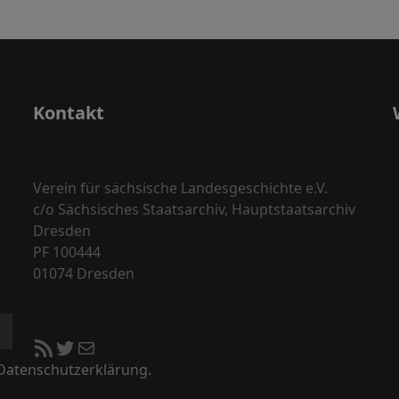
Kontakt
Verein für sächsische Landesgeschichte e.V.
c/o Sächsisches Staatsarchiv, Hauptstaatsarchiv
Dresden
PF 100444
01074 Dresden
RSS-Feed
Twitter
E-Mail
 Datenschutzerklärung.