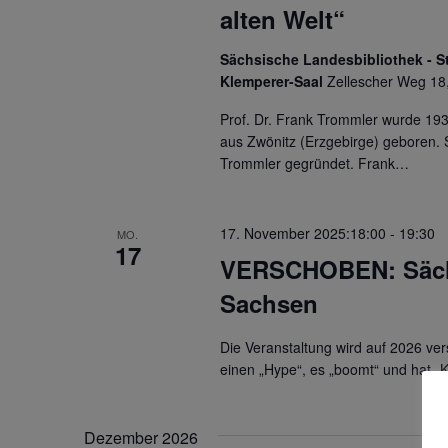
alten Welt“
t
t
u
u
Sächsische Landesbibliothek - St
Klemperer-Saal
Zellescher Weg 18
n
n
Prof. Dr. Frank Trommler wurde 193
g
g
aus Zwönitz (Erzgebirge) geboren. 
e
Trommler gegründet. Frank…
e
n
n
17. November 2025:18:00
-
19:30
S
MO.
17
VERSCHOBEN: Sächs
u
Sachsen
c
h
Die Veranstaltung wird auf 2026 ve
einen „Hype“, es „boomt“ und hat „
e
u
Dezember 2026