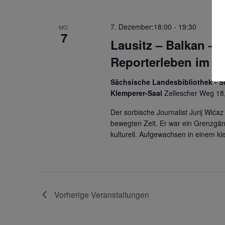
n
d
7. Dezember:18:00
-
19:30
MO.
A
7
Lausitz – Balkan – 
n
Reporterleben im 20
s
Sächsische Landesbibliothek - St
i
Klemperer-Saal
Zellescher Weg 18
c
Der sorbische Journalist Jurij Wića
h
bewegten Zeit. Er war ein Grenzgäng
kulturell. Aufgewachsen in einem k
t
e
n
,
Vorherige
Veranstaltungen
N