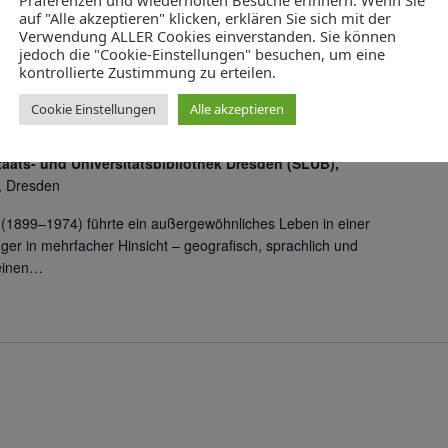
auf "Alle akzeptieren" klicken, erklären Sie sich mit der
Verwendung ALLER Cookies einverstanden. Sie können
jedoch die "Cookie-Einstellungen" besuchen, um eine
kontrollierte Zustimmung zu erteilen.
Palästina: Ein sorbisches
Cookie Einstellungen
Alle akzeptieren
. Jahrhundert
aats- und Universitätsbibliothek Dresden (SLUB),
, Dresden
z (1899–1974) führte ein außergewöhnliches Leben in einer
er in mehrfacher Hinsicht – geografisch, sprachlich und
leinen…