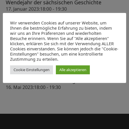
Wendejahr der sächsischen Geschichte
v
n
17. Januar 2023:18:00
-
19:30
i
d
100 Jahre Magischer Zirkel Dresden
g
7. Februar 2023:18:00
-
19:30
A
Wir verwenden Cookies auf unserer Website, um
a
Ihnen die bestmögliche Erfahrung zu bieten, indem
ABGESAGT: König Albert als Heerführer
n
t
wir uns an Ihre Präferenzen und wiederholten
14. März 2023:18:00
-
19:30
Besuche erinnern. Wenn Sie auf "Alle akzeptieren"
s
i
Verleihung des Hubert-Ermisch-Preises für
klicken, erklären Sie sich mit der Verwendung ALLER
o
Geschichte und Kultur Sachsens 2023
i
Cookies einverstanden. Sie können jedoch die "Cookie-
Einstellungen" besuchen, um eine kontrollierte
n
22. April 2023:10:00
-
13:00
c
Zustimmung zu erteilen.
Der Moskauer Zar, der Kaiser und der Dresdner
h
Kurfürst. Ein Korruptionsprozess gegen den
Cookie Einstellungen
Alle akzeptieren
Leipziger Kaufmann Heinrich Cramer von
t
Clausbruch und sein Hintergrund
e
16. Mai 2023:18:00
-
19:30
n
,
N
a
v