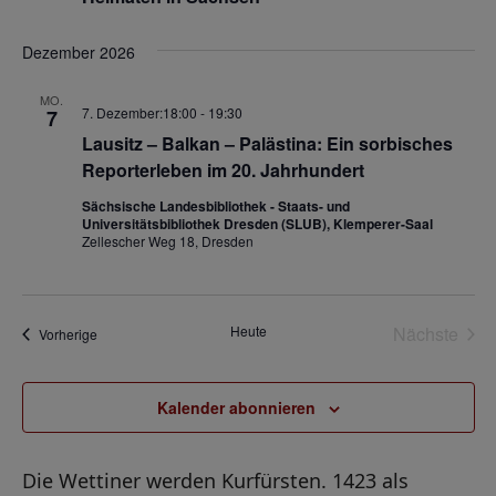
a
t
t
l
a
a
Dezember 2026
t
l
l
u
MO.
7. Dezember:18:00
-
19:30
t
7
t
n
Lausitz – Balkan – Palästina: Ein sorbisches
u
u
g
Reporterleben im 20. Jahrhundert
A
n
n
Sächsische Landesbibliothek - Staats- und
n
g
g
Universitätsbibliothek Dresden (SLUB), Klemperer-Saal
s
Zellescher Weg 18, Dresden
e
e
i
n
n
c
S
h
Heute
Nächste
Veranstaltungen
Vorherige
t
u
Veransta
e
c
n
Kalender abonnieren
h
-
e
N
Die Wettiner werden Kurfürsten. 1423 als
u
a