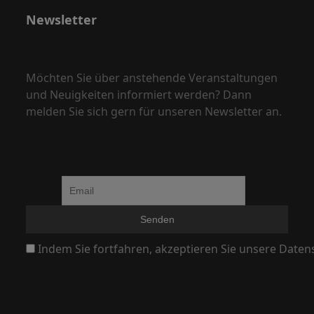
i
Newsletter
g
a
Möchten Sie über anstehende Veranstaltungen
t
und Neuigkeiten informiert werden? Dann
i
melden Sie sich gern für unseren Newsletter an.
o
n
Indem Sie fortfahren, akzeptieren Sie unsere Daten