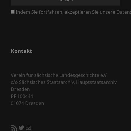
N
Indem Sie fortfahren, akzeptieren Sie unsere Daten
a
v
i
g
a
Kontakt
t
i
o
Verein für sächsische Landesgeschichte e.V.
c/o Sächsisches Staatsarchiv, Hauptstaatsarchiv
n
Dresden
PF 100444
01074 Dresden
RSS-Feed
Twitter
E-Mail