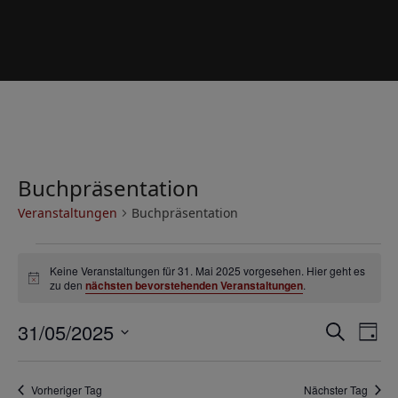
Buchpräsentation
Veranstaltungen
Buchpräsentation
V
Keine Veranstaltungen für 31. Mai 2025 vorgesehen. Hier geht es
e
Hinweis
zu den
nächsten bevorstehenden Veranstaltungen
.
r
V
V
31/05/2025
a
Suche
Tag
e
e
Datum
n
r
wählen.
r
s
Vorheriger Tag
Nächster Tag
a