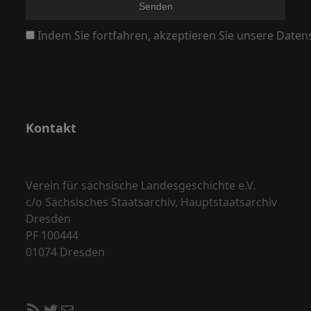
N
Indem Sie fortfahren, akzeptieren Sie unsere Daten
a
v
i
g
a
Kontakt
t
i
o
Verein für sächsische Landesgeschichte e.V.
c/o Sächsisches Staatsarchiv, Hauptstaatsarchiv
n
Dresden
PF 100444
01074 Dresden
RSS-Feed
Twitter
E-Mail