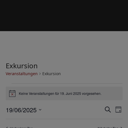
Exkursion
Veranstaltungen
Exkursion
V
Keine Veranstaltungen für 19. Juni 2025 vorgesehen.
e
Hinweis
r
V
V
19/06/2025
Suche
a
Tag
e
e
Datum
n
r
wählen.
r