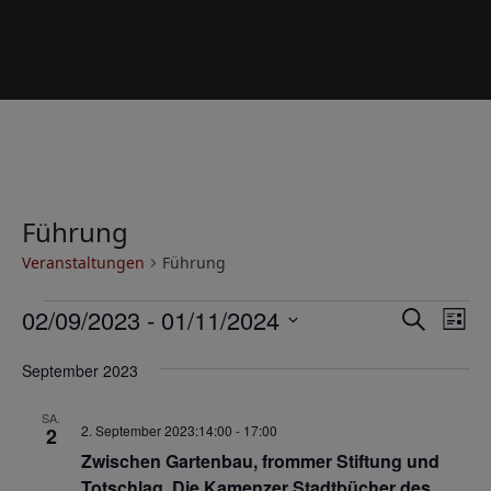
Führung
Veranstaltungen
Führung
V
V
V
02/09/2023
 - 
01/11/2024
Suche
Liste
e
e
e
Datum
r
September 2023
wählen.
r
r
a
a
a
SA.
n
2. September 2023:14:00
-
17:00
2
n
n
s
Zwischen Gartenbau, frommer Stiftung und
s
s
t
Totschlag. Die Kamenzer Stadtbücher des