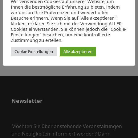
Wir verwenden Cookies auf unserer Website, um
v
Geschichte und Kultur Sachsens 2023
n
Ihnen die bestmögliche Erfahrung zu bieten, indem
i
wir uns an Ihre Präferenzen und wiederholten
22. April 2023:10:00
-
13:00
d
Besuche erinnern. Wenn Sie auf "Alle akzeptieren"
Der Moskauer Zar, der Kaiser und der Dresdner
g
klicken, erklären Sie sich mit der Verwendung ALLER
A
Kurfürst. Ein Korruptionsprozess gegen den
a
Cookies einverstanden. Sie können jedoch die "Cookie-
Leipziger Kaufmann Heinrich Cramer von
n
Einstellungen" besuchen, um eine kontrollierte
t
Clausbruch und sein Hintergrund
Zustimmung zu erteilen.
s
i
16. Mai 2023:18:00
-
19:30
o
Cookie Einstellungen
Alle akzeptieren
i
n
c
h
t
e
n
Newsletter
,
N
a
Möchten Sie über anstehende Veranstaltungen
und Neuigkeiten informiert werden? Dann
v