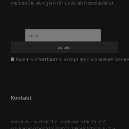
melden Sie sich gern für unseren Newsletter an.
i
g
a
t
i
o
n
Indem Sie fortfahren, akzeptieren Sie unsere Daten
Kontakt
Verein für sächsische Landesgeschichte e.V.
c/o Sächsisches Staatsarchiv, Hauptstaatsarchiv