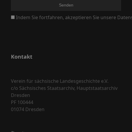
,
N
Indem Sie fortfahren, akzeptieren Sie unsere Daten
a
v
i
g
a
Kontakt
t
i
o
Verein für sächsische Landesgeschichte e.V.
c/o Sächsisches Staatsarchiv, Hauptstaatsarchiv
n
Dresden
PF 100444
01074 Dresden