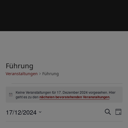
Führung
Veranstaltungen
Führung
V
Keine Veranstaltungen für 17. Dezember 2024 vorgesehen. Hier
e
Hinweis
geht es zu den
nächsten bevorstehenden Veranstaltungen
.
r
V
V
17/12/2024
a
Suche
Tag
e
e
Datum
n
r
wählen.