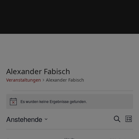
Alexander Fabisch
Veranstaltungen
Alexander Fabisch
V
Es wurden keine Ergebnisse gefunden.
e
Hinweis
r
V
V
Anstehende
Suche
a
Liste
e
e
Datum
n
r
wählen.
r