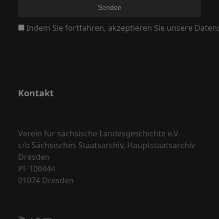
N
a
Indem Sie fortfahren, akzeptieren Sie unsere Daten
v
i
g
a
Kontakt
t
i
o
Verein für sächsische Landesgeschichte e.V.
n
c/o Sächsisches Staatsarchiv, Hauptstaatsarchiv
Dresden
PF 100444
01074 Dresden