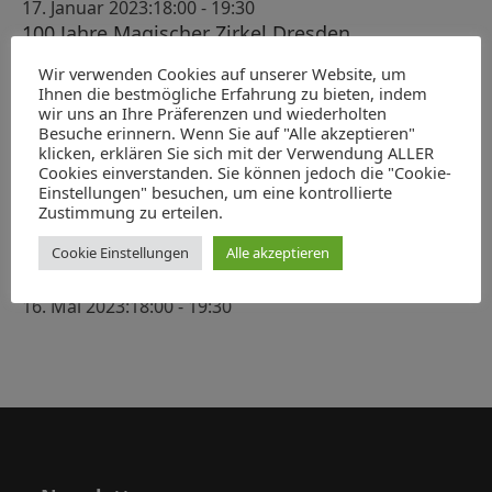
s
17. Januar 2023:18:00
-
19:30
h
-
t
100 Jahre Magischer Zirkel Dresden
e
N
7. Februar 2023:18:00
-
19:30
a
Wir verwenden Cookies auf unserer Website, um
u
a
ABGESAGT: König Albert als Heerführer
Ihnen die bestmögliche Erfahrung zu bieten, indem
l
v
14. März 2023:18:00
-
19:30
n
wir uns an Ihre Präferenzen und wiederholten
t
Verleihung des Hubert-Ermisch-Preises für
Besuche erinnern. Wenn Sie auf "Alle akzeptieren"
i
d
klicken, erklären Sie sich mit der Verwendung ALLER
Geschichte und Kultur Sachsens 2023
g
u
Cookies einverstanden. Sie können jedoch die "Cookie-
A
22. April 2023:10:00
-
13:00
a
Einstellungen" besuchen, um eine kontrollierte
n
Der Moskauer Zar, der Kaiser und der Dresdner
n
Zustimmung zu erteilen.
t
g
Kurfürst. Ein Korruptionsprozess gegen den
s
i
Cookie Einstellungen
Alle akzeptieren
Leipziger Kaufmann Heinrich Cramer von
e
o
i
Clausbruch und sein Hintergrund
n
n
16. Mai 2023:18:00
-
19:30
c
h
t
e
n
,