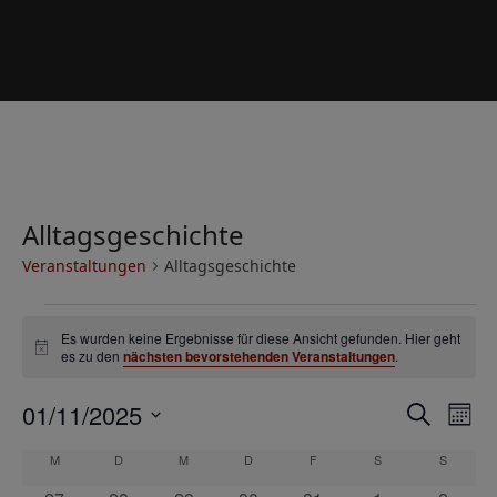
Alltagsgeschichte
Veranstaltungen
Alltagsgeschichte
V
Es wurden keine Ergebnisse für diese Ansicht gefunden. Hier geht
e
Hinweis
es zu den
nächsten bevorstehenden Veranstaltungen
.
r
V
V
01/11/2025
a
Suche
Mona
e
e
Datum
n
K
M
MONTAG
D
DIENSTAG
M
MITTWOCH
D
DONNERSTAG
F
FREITAG
S
SAMSTAG
S
SONNT
r
wählen.
r
s
a