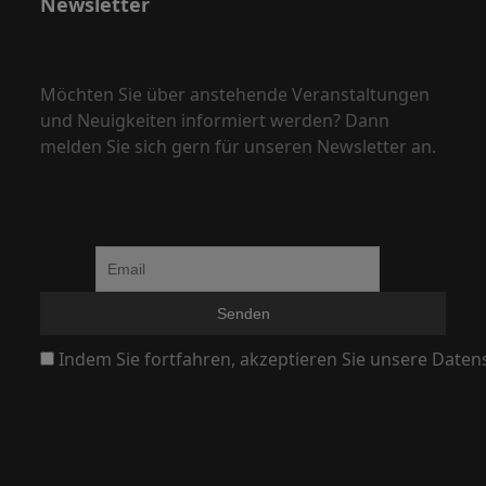
Newsletter
N
a
v
Möchten Sie über anstehende Veranstaltungen
i
und Neuigkeiten informiert werden? Dann
g
melden Sie sich gern für unseren Newsletter an.
a
t
i
o
n
Indem Sie fortfahren, akzeptieren Sie unsere Daten