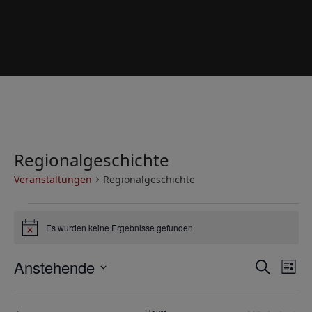
Regionalgeschichte
Veranstaltungen
Regionalgeschichte
V
Es wurden keine Ergebnisse gefunden.
e
Hinweis
r
V
V
Anstehende
Suche
a
Liste
e
e
Datum
n
r
wählen.
r