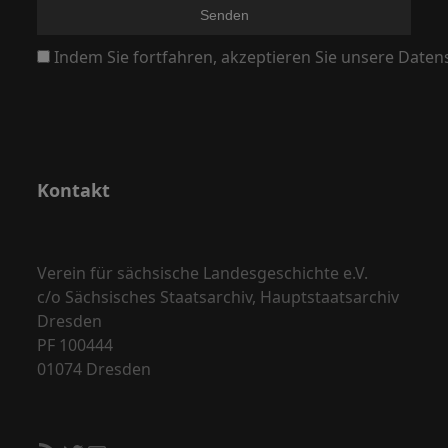
N
a
Indem Sie fortfahren, akzeptieren Sie unsere Daten
v
i
g
a
Kontakt
t
i
o
Verein für sächsische Landesgeschichte e.V.
n
c/o Sächsisches Staatsarchiv, Hauptstaatsarchiv
Dresden
PF 100444
01074 Dresden