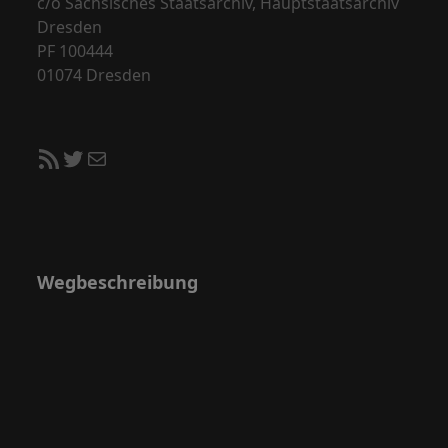
c/o Sächsisches Staatsarchiv, Hauptstaatsarchiv
Dresden
PF 100444
01074 Dresden
RSS-Feed
Twitter
E-Mail
Wegbeschreibung