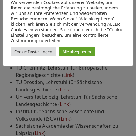
Wir verwenden Cookies auf unserer Website, um
Ihnen die bestmögliche Erfahrung zu bieten, indem
wir uns an Ihre Präferenzen und wiederholten
Universitäten sind Orte der Forschung und Lehre.
Besuche erinnern. Wenn Sie auf "Alle akzeptieren"
Ergänzung finden Sie in außeruniversitären
klicken, erklären Sie sich mit der Verwendung ALLER
Forschungseinrichtungen. Sie finden hier einen
Cookies einverstanden. Sie können jedoch die "Cookie-
Einstellungen" besuchen, um eine kontrollierte
Einblick in die zu Themenfeldern der sächsischen
Zustimmung zu erteilen.
Landesgeschichte arbeitende
Wissenschaftslandschaft.
Cookie Einstellungen
Alle akzeptieren
TU Chemnitz, Lehrstuhl für Europäische
Regionalgeschichte (
Link
)
TU Dresden, Lehrstuhl für Sächsische
Landesgeschichte (
Link)
Universität Leipzig, Lehrstuhl für Sächsische
Landesgeschichte (
Link
)
Institut für Sächsische Geschichte und
Volkskunde (ISGV) (
Link
)
Sächsische Akademie der Wissenschaften zu
Leipzig (
Link
)