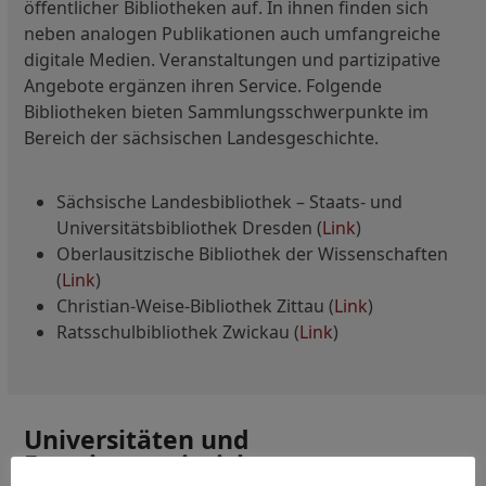
öffentlicher Bibliotheken auf. In ihnen finden sich
neben analogen Publikationen auch umfangreiche
digitale Medien. Veranstaltungen und partizipative
Angebote ergänzen ihren Service. Folgende
Bibliotheken bieten Sammlungsschwerpunkte im
Bereich der sächsischen Landesgeschichte.
Sächsische Landesbibliothek – Staats- und
Universitätsbibliothek Dresden (
Link
)
Oberlausitzische Bibliothek der Wissenschaften
(
Link
)
Christian-Weise-Bibliothek Zittau (
Link
)
Ratsschulbibliothek Zwickau (
Link
)
Universitäten und
Forschungseinrichtungen