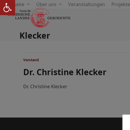
Werkzeugleiste öffnen
Skip
Startseite
Über uns
Veranstaltungen
Projekt
to
content
Klecker
Vorstand
Dr. Christine Klecker
Dr. Christine Klecker