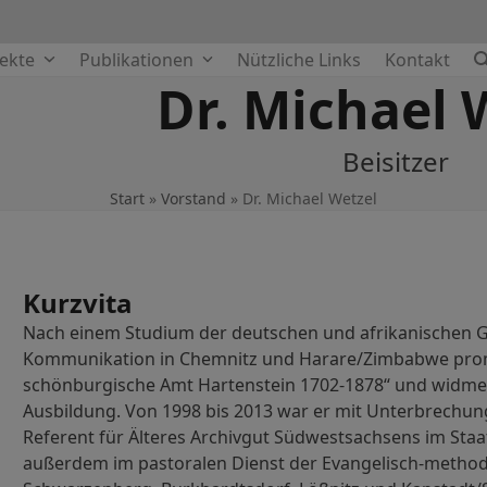
jekte
Publikationen
Nützliche Links
Kontakt
Dr. Michael 
Beisitzer
Start
»
Vorstand
»
Dr. Michael Wetzel
Kurzvita
Nach einem Studium der deutschen und afrikanischen Ge
Kommunikation in Chemnitz und Harare/Zimbabwe prom
schönburgische Amt Hartenstein 1702-1878“ und widmet
Ausbildung. Von 1998 bis 2013 war er mit Unterbrechung
Referent für Älteres Archivgut Südwestsachsens im Staats
außerdem im pastoralen Dienst der Evangelisch-methodi