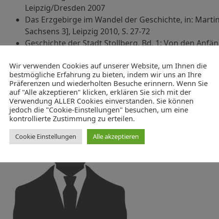
Leipzig/Dresden 2007
Das Erzgebirge im Wandel der Geschichte, in: Marti
Sachsens 3], Leipzig 2010, S. 27-72
Geschichte der Stadt Stollberg, Bd. 1: Von den Anfän
Wir verwenden Cookies auf unserer Website, um Ihnen die
bestmögliche Erfahrung zu bieten, indem wir uns an Ihre
Präferenzen und wiederholten Besuche erinnern. Wenn Sie
auf "Alle akzeptieren" klicken, erklären Sie sich mit der
Verwendung ALLER Cookies einverstanden. Sie können
jedoch die "Cookie-Einstellungen" besuchen, um eine
kontrollierte Zustimmung zu erteilen.
Cookie Einstellungen
Alle akzeptieren