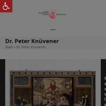
Werkzeugleiste öffnen
Skip
to
content
Open
Close
Dr. Peter Knüvener
mobile
mobile
Start
»
Dr. Peter Knüvener
menu
menu
l