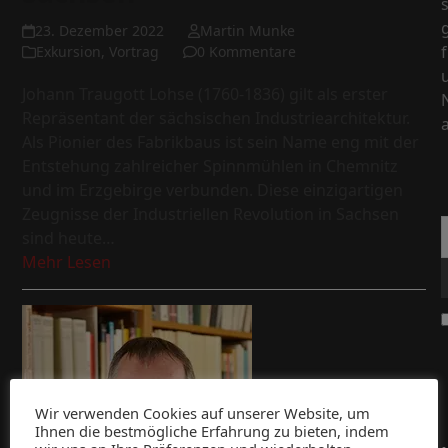
23. Dezember 2022
Martin Munke
Exkursion
,
Vortrag
0 Kommentare
Johann Traugott Lohse (1760-1836) gilt als erster
Repräsentant der sächsischen Industriearchitektur.
Als Pionier des Fabrikbaus ist sein Name eng mit der
Entstehung zahlreicher Spinnmühlen in Chemnitz
und im Erzgebirge verbunden. Diese einzigartigen
Zeugnisse der Industriellen Revolution in Sachsen
sind heute…
Mehr Lesen
Wir verwenden Cookies auf unserer Website, um
Ihnen die bestmögliche Erfahrung zu bieten, indem