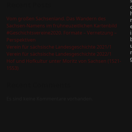
Recent Posts
Vom großen Sachsenland. Das Wandern des
Sachsen-Namens im frühneuzeitlichen Kartenbild
i
#Geschichtsvereine2020. Formate – Vernetzung –
Perspektiven
Verein für sächsische Landesgeschichte 2021/1
Verein für sächsische Landesgeschichte 2022/1
Hof und Hofkultur unter Moritz von Sachsen (1521-
1553)
Recent Comments
Es sind keine Kommentare vorhanden.