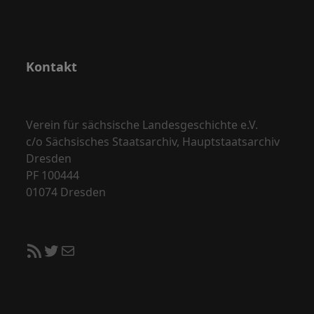
i
g
a
Kontakt
t
i
o
Verein für sächsische Landesgeschichte e.V.
c/o Sächsisches Staatsarchiv, Hauptstaatsarchiv
n
Dresden
PF 100444
01074 Dresden
RSS-Feed
Twitter
E-Mail