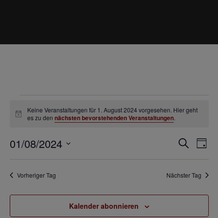
V
Keine Veranstaltungen für 1. August 2024 vorgesehen. Hier geht
e
Hinweis
es zu den
nächsten bevorstehenden Veranstaltungen
.
r
V
V
01/08/2024
Suche
Tag
a
e
e
Datum
r
n
wählen.
r
Vorheriger Tag
Nächster Tag
a
a
s
n
n
t
s
Kalender abonnieren
s
t