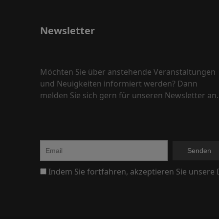
s
N
i
o
Newsletter
c
v
h
e
Möchten Sie über anstehende Veranstaltungen
t
und Neuigkeiten informiert werden? Dann
m
e
melden Sie sich gern für unseren Newsletter an.
n
b
,
e
N
r
a
Indem Sie fortfahren, akzeptieren Sie unsere
2
v
0
i
g