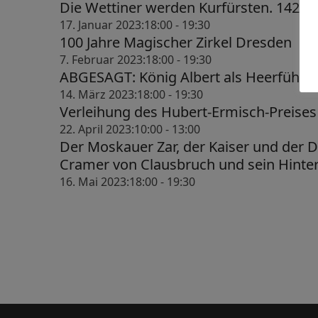
u
g
Die Wettiner werden Kurfürsten. 1423 
17. Januar 2023:18:00
-
19:30
e
n
100 Jahre Magischer Zirkel Dresden
n
7. Februar 2023:18:00
-
19:30
g
ABGESAGT: König Albert als Heerführe
S
e
14. März 2023:18:00
-
19:30
u
Verleihung des Hubert-Ermisch-Preises
n
c
22. April 2023:10:00
-
13:00
Der Moskauer Zar, der Kaiser und der 
f
h
Cramer von Clausbruch und sein Hinte
e
ü
16. Mai 2023:18:00
-
19:30
u
r
n
1
d
1
A
.
n