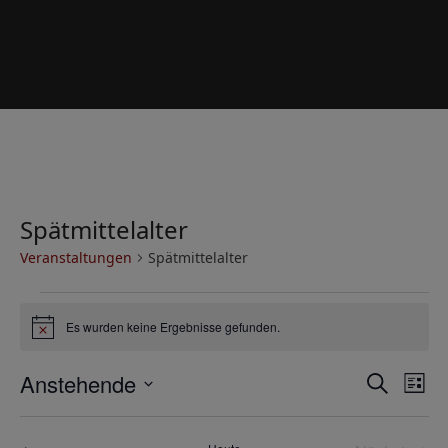
Spätmittelalter
Veranstaltungen
Spätmittelalter
V
Es wurden keine Ergebnisse gefunden.
e
Hinweis
r
V
V
Anstehende
Suche
a
Liste
e
e
Datum
n
r
wählen.
r