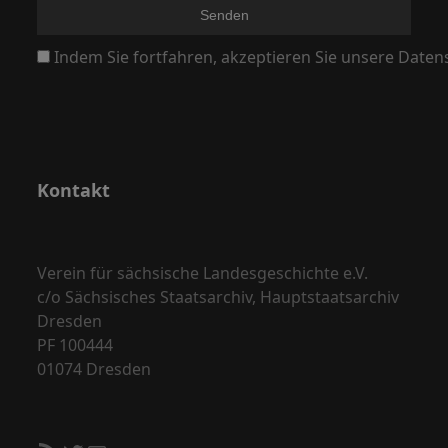
N
a
Indem Sie fortfahren, akzeptieren Sie unsere Daten
v
i
g
a
Kontakt
t
i
o
Verein für sächsische Landesgeschichte e.V.
n
c/o Sächsisches Staatsarchiv, Hauptstaatsarchiv
Dresden
PF 100444
01074 Dresden