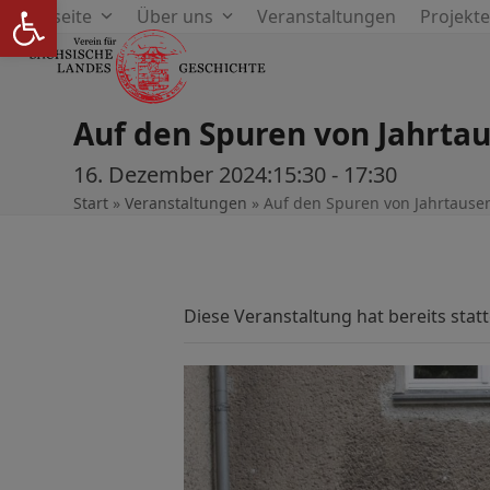
Werkzeugleiste öffnen
Skip
Startseite
Über uns
Veranstaltungen
Projekt
to
content
Auf den Spuren von Jahrta
16. Dezember 2024:15:30
-
17:30
Start
»
Veranstaltungen
»
Auf den Spuren von Jahrtause
Diese Veranstaltung hat bereits stat