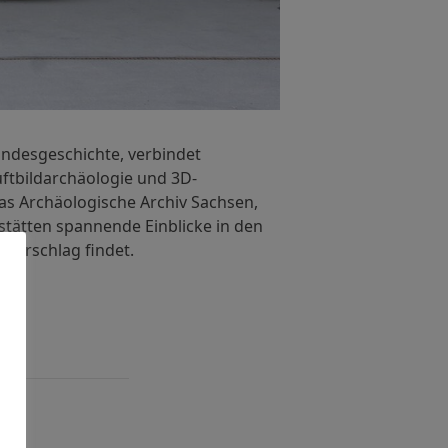
andesgeschichte, verbindet
ftbildarchäologie und 3D-
as Archäologische Archiv Sachsen,
tätten spannende Einblicke in den
derschlag findet.