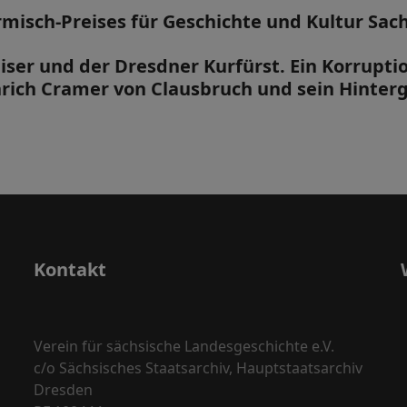
misch-Preises für Geschichte und Kultur Sac
iser und der Dresdner Kurfürst. Ein Korrupt
rich Cramer von Clausbruch und sein Hinter
Kontakt
Verein für sächsische Landesgeschichte e.V.
c/o Sächsisches Staatsarchiv, Hauptstaatsarchiv
Dresden