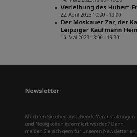
Verleihung des Hubert-Er
22. April 2023:10:00
-
13:00
Der Moskauer Zar, der Ka
Leipziger Kaufmann Hein
16. Mai 2023:18:00
-
19:30
Newsletter
Möchten Sie über anstehende Veranstaltungen
und Neuigkeiten informiert werden? Dann
melden Sie sich gern für unseren Newsletter an.