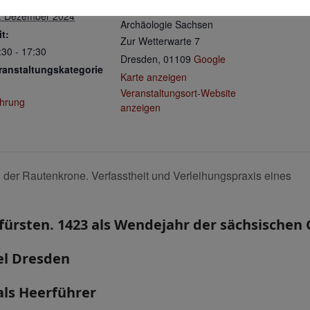
Landesamt für
. Dezember 2024
Archäologie Sachsen
it:
Zur Wetterwarte 7
:30 - 17:30
Dresden
,
01109
Google
ranstaltungskategorie
Karte anzeigen
Veranstaltungsort-Website
hrung
anzeigen
der Rautenkrone. Verfasstheit und Verleihungspraxis eines
ürsten. 1423 als Wendejahr der sächsischen 
el Dresden
als Heerführer