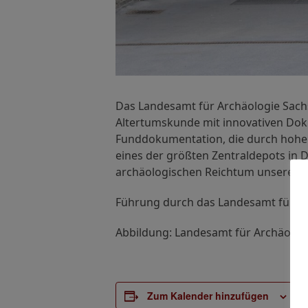
Das Landesamt für Archäologie Sachs
Altertumskunde mit innovativen Dok
Funddokumentation, die durch hohen 
eines der größten Zentraldepots in 
archäologischen Reichtum unseres La
Führung durch das Landesamt für A
Abbildung: Landesamt für Archäologi
D
Zum Kalender hinzufügen
Da