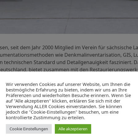
en, seit dem Jahr 2000 Mitglied im Verein für sächsische L
umentationsmethoden wie Denkmalinventarisation, GIS, Lu
technischen Standard und Detailgenauigkeit fasziniert. D
Deutschland, bietet zusammen mit den Restaurierungswerks
ndes, der auch in den Publikationen des Hauses seinen Nie
Wir verwenden Cookies auf unserer Website, um Ihnen die
bestmögliche Erfahrung zu bieten, indem wir uns an Ihre
rchäologie Sachsen
Präferenzen und wiederholten Besuche erinnern. Wenn Sie
auf "Alle akzeptieren" klicken, erklären Sie sich mit der
e Sachsen (Foto: S. Krabath)
Verwendung ALLER Cookies einverstanden. Sie können
jedoch die "Cookie-Einstellungen" besuchen, um eine
kontrollierte Zustimmung zu erteilen.
ETAILS
VERANSTALTUNGSO
Cookie Einstellungen
Alle akzeptieren
RT
tum: