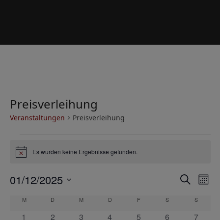
Preisverleihung
Veranstaltungen
Preisverleihung
V
Es wurden keine Ergebnisse gefunden.
e
Hinweis
r
V
V
01/12/2025
Suche
a
Mona
e
e
Datum
n
K
M
MONTAG
D
DIENSTAG
M
MITTWOCH
D
DONNERSTAG
F
FREITAG
S
SAMSTAG
S
SONNT
r
wählen.
r
s
a
a
0
0
0
0
0
0
0
1
2
3
4
5
6
7