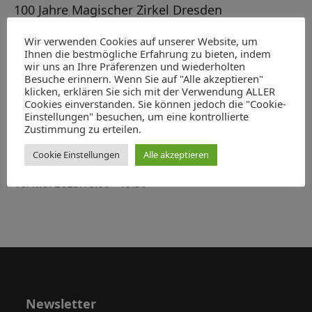
h
100 Jahre Magischer Zirkel Dresden
-
t
e
7. Februar 2023:18:00
-
19:30
N
a
ABGESAGT: König Albert als Heerführer
Wir verwenden Cookies auf unserer Website, um
u
a
Ihnen die bestmögliche Erfahrung zu bieten, indem
l
14. März 2023:18:00
-
19:30
v
n
wir uns an Ihre Präferenzen und wiederholten
Verleihung des Hubert-Ermisch-Preises für
t
Besuche erinnern. Wenn Sie auf "Alle akzeptieren"
i
d
Geschichte und Kultur Sachsens 2023
klicken, erklären Sie sich mit der Verwendung ALLER
g
u
Cookies einverstanden. Sie können jedoch die "Cookie-
22. April 2023:10:00
-
13:00
A
a
Einstellungen" besuchen, um eine kontrollierte
n
Der Moskauer Zar, der Kaiser und der Dresdner
n
Zustimmung zu erteilen.
t
Kurfürst. Ein Korruptionsprozess gegen den
g
s
i
Leipziger Kaufmann Heinrich Cramer von
Cookie Einstellungen
Alle akzeptieren
e
o
Clausbruch und sein Hintergrund
i
n
16. Mai 2023:18:00
-
19:30
n
c
h
t
e
n
,
Newsletter