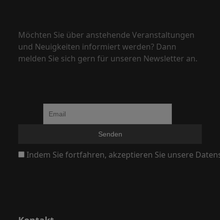
N
a
v
Möchten Sie über anstehende Veranstaltungen
i
und Neuigkeiten informiert werden? Dann
melden Sie sich gern für unseren Newsletter an.
g
a
t
i
o
n
Indem Sie fortfahren, akzeptieren Sie unsere Daten