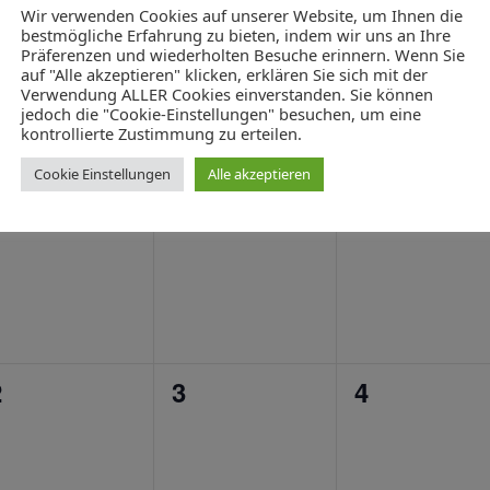
0
Wir verwenden Cookies auf unserer Website, um Ihnen die
0
0
19
20
21
bestmögliche Erfahrung zu bieten, indem wir uns an Ihre
n,
eranstaltungen,
Veranstaltungen,
Veranstalt
Präferenzen und wiederholten Besuche erinnern. Wenn Sie
auf "Alle akzeptieren" klicken, erklären Sie sich mit der
Verwendung ALLER Cookies einverstanden. Sie können
jedoch die "Cookie-Einstellungen" besuchen, um eine
kontrollierte Zustimmung zu erteilen.
Cookie Einstellungen
Alle akzeptieren
0
0
0
26
27
28
n,
eranstaltungen,
Veranstaltungen,
Veranstalt
0
0
0
2
3
4
n,
eranstaltungen,
Veranstaltungen,
Veranstalt