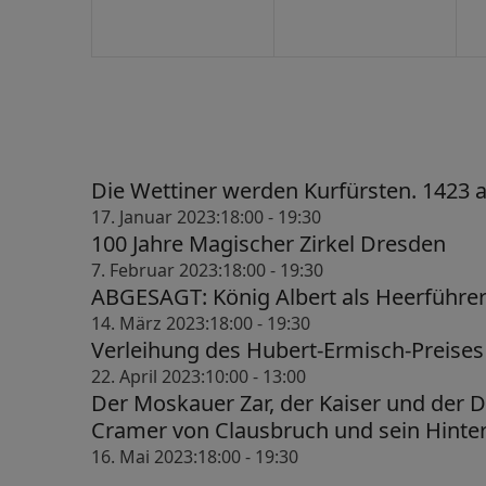
a
v
i
g
a
Die Wettiner werden Kurfürsten. 1423 
t
17. Januar 2023:18:00
-
19:30
i
100 Jahre Magischer Zirkel Dresden
o
7. Februar 2023:18:00
-
19:30
ABGESAGT: König Albert als Heerführe
n
14. März 2023:18:00
-
19:30
Verleihung des Hubert-Ermisch-Preises
22. April 2023:10:00
-
13:00
Der Moskauer Zar, der Kaiser und der 
Cramer von Clausbruch und sein Hinte
16. Mai 2023:18:00
-
19:30