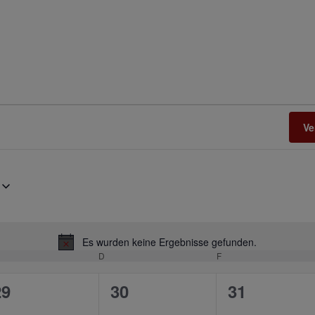
Ve
Es wurden keine Ergebnisse gefunden.
Hinweis
TTWOCH
D
DONNERSTAG
F
FREITAG
0
0
0
29
30
31
n,
eranstaltungen,
Veranstaltungen,
Veranstalt