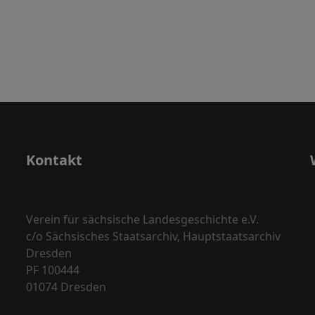
Kontakt
Verein für sächsische Landesgeschichte e.V.
c/o Sächsisches Staatsarchiv, Hauptstaatsarchiv
Dresden
PF 100444
01074 Dresden