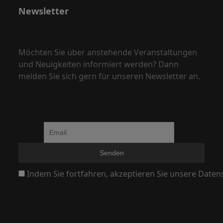
,
Newsletter
N
a
v
Möchten Sie über anstehende Veranstaltungen
i
und Neuigkeiten informiert werden? Dann
g
melden Sie sich gern für unseren Newsletter an.
a
t
i
o
n
Indem Sie fortfahren, akzeptieren Sie unsere Daten