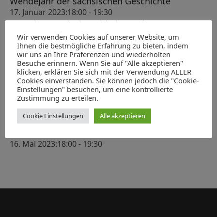
c
Wendejahr der sächsischen Geschichte
n
s
17. Januar 2023:18:00
-
19:30
h
-
t
100 Jahre Magischer Zirkel Dresden
e
N
7. Februar 2023:18:00
-
19:30
a
Wir verwenden Cookies auf unserer Website, um
u
a
ABGESAGT: König Albert als Heerführer
Ihnen die bestmögliche Erfahrung zu bieten, indem
l
wir uns an Ihre Präferenzen und wiederholten
v
14. März 2023:18:00
-
19:30
n
Besuche erinnern. Wenn Sie auf "Alle akzeptieren"
t
Verleihung des Hubert-Ermisch-Preises für
i
klicken, erklären Sie sich mit der Verwendung ALLER
d
Geschichte und Kultur Sachsens 2023
g
u
Cookies einverstanden. Sie können jedoch die "Cookie-
A
Einstellungen" besuchen, um eine kontrollierte
22. April 2023:10:00
-
13:00
a
n
Zustimmung zu erteilen.
Der Moskauer Zar, der Kaiser und der Dresdner
n
t
g
Kurfürst. Ein Korruptionsprozess gegen den
s
i
Cookie Einstellungen
Alle akzeptieren
Leipziger Kaufmann Heinrich Cramer von
e
o
i
Clausbruch und sein Hintergrund
n
n
16. Mai 2023:18:00
-
19:30
c
h
t
e
n