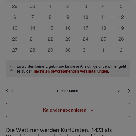
r
s
a
a
0
0
0
0
0
0
0
29
30
1
2
3
4
5
a
t
n
Veranstaltungen
Veranstaltungen
Veranstaltungen
Veranstaltungen
Veranstaltungen
Veranstaltunge
Veranst
l
0
0
0
0
0
0
0
6
7
8
9
10
11
12
n
a
s
e
Veranstaltungen
Veranstaltungen
Veranstaltungen
Veranstaltungen
Veranstaltungen
Veranstaltungen
Veranst
s
t
0
0
0
0
0
0
0
13
14
15
16
17
18
19
l
n
a
Veranstaltungen
Veranstaltungen
Veranstaltungen
Veranstaltungen
Veranstaltungen
Veranstaltungen
Veranst
t
t
0
0
0
0
0
0
0
20
21
22
23
24
25
26
d
l
a
Veranstaltungen
Veranstaltungen
Veranstaltungen
Veranstaltungen
Veranstaltungen
Veranstaltungen
Veranst
u
0
0
0
0
0
0
0
27
28
29
30
31
1
2
t
e
l
n
Veranstaltungen
Veranstaltungen
Veranstaltungen
Veranstaltungen
Veranstaltungen
Veranstaltunge
Veranst
u
r
t
g
n
Es wurden keine Ergebnisse für diese Ansicht gefunden. Hier geht
v
Hinweis
es zu den
nächsten bevorstehenden Veranstaltungen
.
u
g
e
o
A
n
n
n
n
g
Juni
Dieser Monat
Aug.
s
V
e
i
e
n
Kalender abonnieren
c
r
S
h
a
t
u
Die Wettiner werden Kurfürsten. 1423 als
n
e