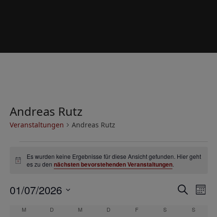
Andreas Rutz
Veranstaltungen
Andreas Rutz
V
Es wurden keine Ergebnisse für diese Ansicht gefunden. Hier geht
e
Hinweis
es zu den
nächsten bevorstehenden Veranstaltungen
.
r
V
V
01/07/2026
a
Suche
Mona
e
e
Datum
n
K
M
MONTAG
D
DIENSTAG
M
MITTWOCH
D
DONNERSTAG
F
FREITAG
S
SAMSTAG
S
SONNT
r
wählen.