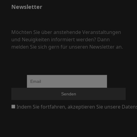
,
Newsletter
N
a
v
Möchten Sie über anstehende Veranstaltungen
i
und Neuigkeiten informiert werden? Dann
g
melden Sie sich gern für unseren Newsletter an.
a
t
i
o
n
Indem Sie fortfahren, akzeptieren Sie unsere Daten