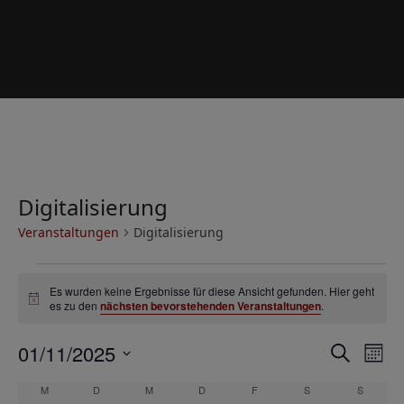
Digitalisierung
Veranstaltungen
Digitalisierung
V
Es wurden keine Ergebnisse für diese Ansicht gefunden. Hier geht
e
Hinweis
es zu den
nächsten bevorstehenden Veranstaltungen
.
r
V
V
01/11/2025
a
Suche
Mona
e
e
Datum
n
K
M
MONTAG
D
DIENSTAG
M
MITTWOCH
D
DONNERSTAG
F
FREITAG
S
SAMSTAG
S
SONNT
r
wählen.