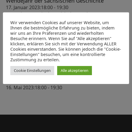
c
Wendejahr der sächsischen Geschichte
n
s
17. Januar 2023:18:00
-
19:30
h
-
t
100 Jahre Magischer Zirkel Dresden
e
N
7. Februar 2023:18:00
-
19:30
a
Wir verwenden Cookies auf unserer Website, um
u
a
ABGESAGT: König Albert als Heerführer
Ihnen die bestmögliche Erfahrung zu bieten, indem
l
wir uns an Ihre Präferenzen und wiederholten
v
14. März 2023:18:00
-
19:30
n
Besuche erinnern. Wenn Sie auf "Alle akzeptieren"
t
Verleihung des Hubert-Ermisch-Preises für
i
klicken, erklären Sie sich mit der Verwendung ALLER
d
Geschichte und Kultur Sachsens 2023
g
u
Cookies einverstanden. Sie können jedoch die "Cookie-
A
Einstellungen" besuchen, um eine kontrollierte
22. April 2023:10:00
-
13:00
a
n
Zustimmung zu erteilen.
Der Moskauer Zar, der Kaiser und der Dresdner
n
t
g
Kurfürst. Ein Korruptionsprozess gegen den
s
i
Cookie Einstellungen
Alle akzeptieren
Leipziger Kaufmann Heinrich Cramer von
e
o
i
Clausbruch und sein Hintergrund
n
n
16. Mai 2023:18:00
-
19:30
c
h
t
e
n