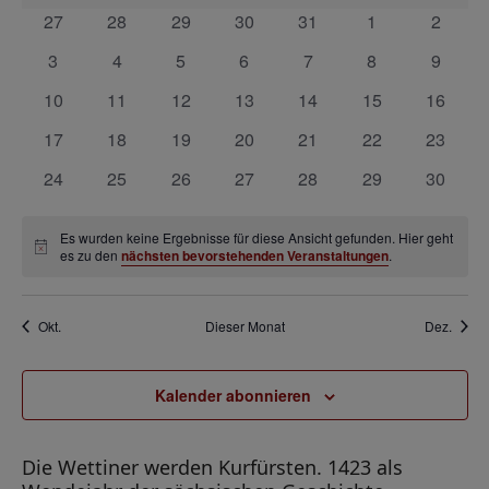
r
s
a
a
0
0
0
0
0
0
0
27
28
29
30
31
1
2
a
t
n
Veranstaltungen
Veranstaltungen
Veranstaltungen
Veranstaltungen
Veranstaltungen
Veranstaltunge
Veranst
l
0
0
0
0
0
0
0
3
4
5
6
7
8
9
n
a
s
e
Veranstaltungen
Veranstaltungen
Veranstaltungen
Veranstaltungen
Veranstaltungen
Veranstaltunge
Veranst
s
t
0
0
0
0
0
0
0
10
11
12
13
14
15
16
l
n
a
Veranstaltungen
Veranstaltungen
Veranstaltungen
Veranstaltungen
Veranstaltungen
Veranstaltungen
Veranst
t
t
0
0
0
0
0
0
0
17
18
19
20
21
22
23
d
l
a
Veranstaltungen
Veranstaltungen
Veranstaltungen
Veranstaltungen
Veranstaltungen
Veranstaltungen
Veranst
u
0
0
0
0
0
0
0
24
25
26
27
28
29
30
t
e
l
n
Veranstaltungen
Veranstaltungen
Veranstaltungen
Veranstaltungen
Veranstaltungen
Veranstaltungen
Veranst
u
r
t
g
n
Es wurden keine Ergebnisse für diese Ansicht gefunden. Hier geht
v
Hinweis
es zu den
nächsten bevorstehenden Veranstaltungen
.
u
g
e
o
A
n
n
n
n
g
Okt.
Dieser Monat
Dez.
s
V
e
i
e
n
Kalender abonnieren
c
r
S
h
a
t
u
Die Wettiner werden Kurfürsten. 1423 als
n
e