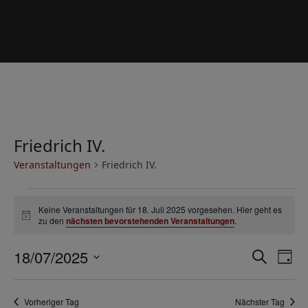
Friedrich IV.
Veranstaltungen
Friedrich IV.
V
Keine Veranstaltungen für 18. Juli 2025 vorgesehen. Hier geht es
e
Hinweis
zu den
nächsten bevorstehenden Veranstaltungen
.
r
V
V
18/07/2025
a
Suche
Tag
e
e
Datum
n
r
wählen.
r
s
Vorheriger Tag
Nächster Tag
a