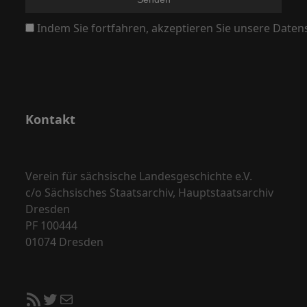
N
Indem Sie fortfahren, akzeptieren Sie unsere Daten
a
v
i
g
a
Kontakt
t
i
o
Verein für sächsische Landesgeschichte e.V.
c/o Sächsisches Staatsarchiv, Hauptstaatsarchiv
n
Dresden
PF 100444
01074 Dresden
RSS-Feed
Twitter
E-Mail