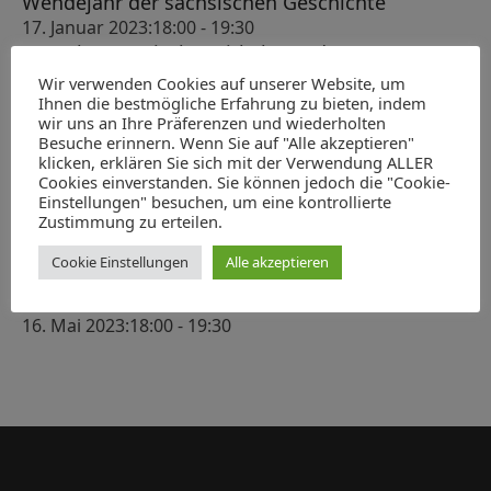
c
Wendejahr der sächsischen Geschichte
n
s
17. Januar 2023:18:00
-
19:30
h
-
t
100 Jahre Magischer Zirkel Dresden
e
N
7. Februar 2023:18:00
-
19:30
a
Wir verwenden Cookies auf unserer Website, um
u
a
ABGESAGT: König Albert als Heerführer
Ihnen die bestmögliche Erfahrung zu bieten, indem
l
wir uns an Ihre Präferenzen und wiederholten
v
14. März 2023:18:00
-
19:30
n
Besuche erinnern. Wenn Sie auf "Alle akzeptieren"
t
Verleihung des Hubert-Ermisch-Preises für
i
klicken, erklären Sie sich mit der Verwendung ALLER
d
Geschichte und Kultur Sachsens 2023
g
u
Cookies einverstanden. Sie können jedoch die "Cookie-
A
Einstellungen" besuchen, um eine kontrollierte
22. April 2023:10:00
-
13:00
a
n
Zustimmung zu erteilen.
Der Moskauer Zar, der Kaiser und der Dresdner
n
t
g
Kurfürst. Ein Korruptionsprozess gegen den
s
i
Cookie Einstellungen
Alle akzeptieren
Leipziger Kaufmann Heinrich Cramer von
e
o
i
Clausbruch und sein Hintergrund
n
n
16. Mai 2023:18:00
-
19:30
c
h
t
e
n