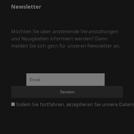
,
Newsletter
N
a
v
Möchten Sie über anstehende Veranstaltungen
i
und Neuigkeiten informiert werden? Dann
g
melden Sie sich gern für unseren Newsletter an.
a
t
i
o
n
Indem Sie fortfahren, akzeptieren Sie unsere Daten