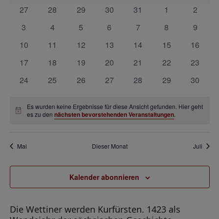
r
s
a
a
0
0
0
0
0
0
0
27
28
29
30
31
1
2
a
t
n
Veranstaltungen
Veranstaltungen
Veranstaltungen
Veranstaltungen
Veranstaltungen
Veranstaltunge
Veranst
l
0
0
0
0
0
0
0
3
4
5
6
7
8
9
n
a
s
e
Veranstaltungen
Veranstaltungen
Veranstaltungen
Veranstaltungen
Veranstaltungen
Veranstaltunge
Veranst
s
t
0
0
0
0
0
0
0
10
11
12
13
14
15
16
l
n
a
Veranstaltungen
Veranstaltungen
Veranstaltungen
Veranstaltungen
Veranstaltungen
Veranstaltungen
Veranst
t
t
0
0
0
0
0
0
0
17
18
19
20
21
22
23
d
l
a
Veranstaltungen
Veranstaltungen
Veranstaltungen
Veranstaltungen
Veranstaltungen
Veranstaltungen
Veranst
u
0
0
0
0
0
0
0
24
25
26
27
28
29
30
t
e
l
n
Veranstaltungen
Veranstaltungen
Veranstaltungen
Veranstaltungen
Veranstaltungen
Veranstaltungen
Veranst
u
r
t
g
n
Es wurden keine Ergebnisse für diese Ansicht gefunden. Hier geht
v
Hinweis
es zu den
nächsten bevorstehenden Veranstaltungen
.
u
g
e
o
A
n
n
n
n
g
Mai
Dieser Monat
Juli
s
V
e
i
e
n
Kalender abonnieren
c
r
S
h
a
t
u
Die Wettiner werden Kurfürsten. 1423 als
n
e