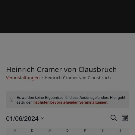
Heinrich Cramer von Clausbruch
Veranstaltungen
Heinrich Cramer von Clausbruch
V
Es wurden keine Ergebnisse für diese Ansicht gefunden. Hier geht
e
Hinweis
es zu den
nächsten bevorstehenden Veranstaltungen
.
r
V
V
01/06/2024
a
Suche
Mona
e
e
Datum
n
K
M
MONTAG
D
DIENSTAG
M
MITTWOCH
D
DONNERSTAG
F
FREITAG
S
SAMSTAG
S
SONNT
r
wählen.