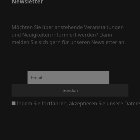
Newsletter
N
a
v
Möchten Sie über anstehende Veranstaltungen
i
und Neuigkeiten informiert werden? Dann
g
melden Sie sich gern für unseren Newsletter an.
a
t
i
o
n
Indem Sie fortfahren, akzeptieren Sie unsere Daten