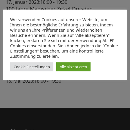
s
17. Januar 2023:18:00
-
19:30
h
-
t
100 Jahre Magischer Zirkel Dresden
e
N
7. Februar 2023:18:00
-
19:30
a
Wir verwenden Cookies auf unserer Website, um
u
a
ABGESAGT: König Albert als Heerführer
Ihnen die bestmögliche Erfahrung zu bieten, indem
l
v
14. März 2023:18:00
-
19:30
n
wir uns an Ihre Präferenzen und wiederholten
t
Verleihung des Hubert-Ermisch-Preises für
Besuche erinnern. Wenn Sie auf "Alle akzeptieren"
i
d
klicken, erklären Sie sich mit der Verwendung ALLER
Geschichte und Kultur Sachsens 2023
g
u
Cookies einverstanden. Sie können jedoch die "Cookie-
A
22. April 2023:10:00
-
13:00
a
Einstellungen" besuchen, um eine kontrollierte
n
Der Moskauer Zar, der Kaiser und der Dresdner
n
Zustimmung zu erteilen.
t
g
Kurfürst. Ein Korruptionsprozess gegen den
s
i
Cookie Einstellungen
Alle akzeptieren
Leipziger Kaufmann Heinrich Cramer von
e
o
i
Clausbruch und sein Hintergrund
n
n
16. Mai 2023:18:00
-
19:30
c
h
t
e
n
,