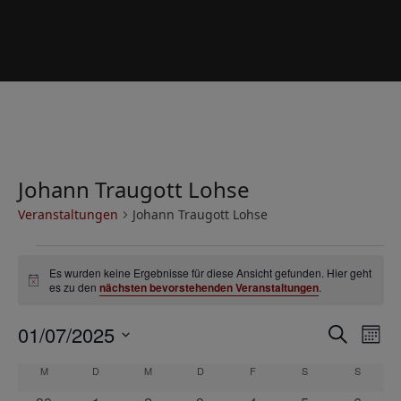
Johann Traugott Lohse
Veranstaltungen
Johann Traugott Lohse
V
Es wurden keine Ergebnisse für diese Ansicht gefunden. Hier geht
e
Hinweis
es zu den
nächsten bevorstehenden Veranstaltungen
.
r
V
V
01/07/2025
a
Suche
Mona
e
e
Datum
n
K
M
MONTAG
D
DIENSTAG
M
MITTWOCH
D
DONNERSTAG
F
FREITAG
S
SAMSTAG
S
SONNT
r
wählen.
r
s
a