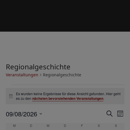
Regionalgeschichte
Veranstaltungen
Regionalgeschichte
V
Es wurden keine Ergebnisse für diese Ansicht gefunden. Hier geht
e
Hinweis
es zu den
nächsten bevorstehenden Veranstaltungen
.
r
V
V
09/08/2026
a
Suche
Mona
e
e
Datum
n
K
M
MONTAG
D
DIENSTAG
M
MITTWOCH
D
DONNERSTAG
F
FREITAG
S
SAMSTAG
S
SONNT
r
wählen.