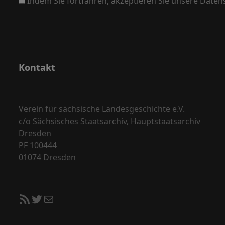
Indem Sie fortfahren, akzeptieren Sie unsere Daten
Kontakt
Verein für sächsische Landesgeschichte e.V.
c/o Sächsisches Staatsarchiv, Hauptstaatsarchiv
Dresden
PF 100444
01074 Dresden
RSS-Feed
Twitter
E-Mail