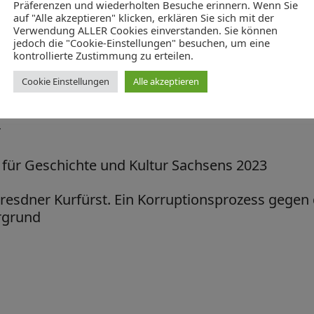
Präferenzen und wiederholten Besuche erinnern. Wenn Sie
auf "Alle akzeptieren" klicken, erklären Sie sich mit der
Verwendung ALLER Cookies einverstanden. Sie können
jedoch die "Cookie-Einstellungen" besuchen, um eine
kontrollierte Zustimmung zu erteilen.
als Wendejahr der sächsischen Geschichte
Cookie Einstellungen
Alle akzeptieren
r
 für Geschichte und Kultur Sachsens 2023
Dresdner Kurfürst. Ein Korruptionsprozess gegen
rgrund