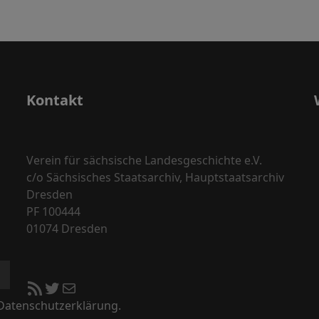
Kontakt
Verein für sächsische Landesgeschichte e.V.
c/o Sächsisches Staatsarchiv, Hauptstaatsarchiv
Dresden
PF 100444
01074 Dresden
RSS-Feed
Twitter
E-Mail
 Datenschutzerklärung.