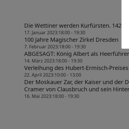
t
t
u
u
Die Wettiner werden Kurfürsten. 1423 
n
n
17. Januar 2023:18:00
-
19:30
g
g
100 Jahre Magischer Zirkel Dresden
7. Februar 2023:18:00
-
19:30
e
e
ABGESAGT: König Albert als Heerführe
n
n
14. März 2023:18:00
-
19:30
Verleihung des Hubert-Ermisch-Preises
f
S
22. April 2023:10:00
-
13:00
ü
u
Der Moskauer Zar, der Kaiser und der 
r
c
Cramer von Clausbruch und sein Hinte
16. Mai 2023:18:00
-
19:30
3
h
0
e
.
u