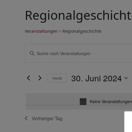
Regionalgeschicht
Veranstaltungen
Regionalgeschichte
V
V
Bitte
e
e
Schlüsselwort
eingeben.
r
r
Suche
30. Juni 2024
a
a
Heute
nach
Veranstaltungen
Datum
n
n
Schlüsselwort.
wählen.
s
s
Keine Veranstaltungen
t
t
Vorheriger Tag
a
a
l
l