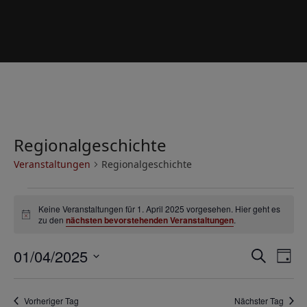
Regionalgeschichte
Veranstaltungen
Regionalgeschichte
V
Keine Veranstaltungen für 1. April 2025 vorgesehen. Hier geht es
e
Hinweis
zu den
nächsten bevorstehenden Veranstaltungen
.
r
V
V
01/04/2025
a
Suche
Tag
e
e
Datum
n
r
wählen.
r
s
Vorheriger Tag
Nächster Tag
a