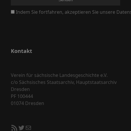
N
Indem Sie fortfahren, akzeptieren Sie unsere Daten
a
v
i
g
a
Kontakt
t
i
o
Verein für sächsische Landesgeschichte e.V.
c/o Sächsisches Staatsarchiv, Hauptstaatsarchiv
n
Dresden
PF 100444
01074 Dresden
RSS-Feed
Twitter
E-Mail