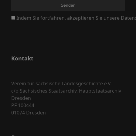
,
N
Indem Sie fortfahren, akzeptieren Sie unsere Daten
a
v
i
g
a
Kontakt
t
i
o
Verein für sächsische Landesgeschichte e.V.
c/o Sächsisches Staatsarchiv, Hauptstaatsarchiv
n
Dresden
PF 100444
01074 Dresden