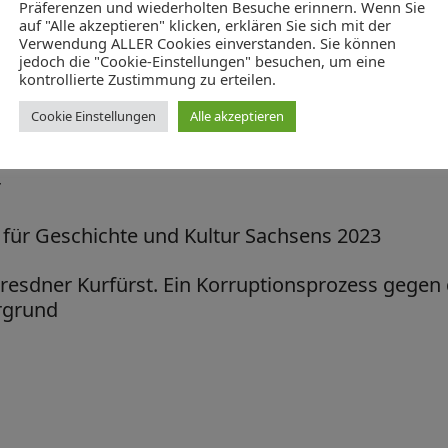
Präferenzen und wiederholten Besuche erinnern. Wenn Sie
auf "Alle akzeptieren" klicken, erklären Sie sich mit der
Verwendung ALLER Cookies einverstanden. Sie können
jedoch die "Cookie-Einstellungen" besuchen, um eine
kontrollierte Zustimmung zu erteilen.
als Wendejahr der sächsischen Geschichte
Cookie Einstellungen
Alle akzeptieren
r
 für Geschichte und Kultur Sachsens 2023
Dresdner Kurfürst. Ein Korruptionsprozess gegen
rgrund