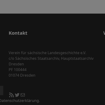
Kontakt
Verein für sächsische Landesgeschichte e.V.
c/o Sächsisches Staatsarchiv, Hauptstaatsarchiv
Dresden
PF 100444
01074 Dresden
RSS-Feed
Twitter
E-Mail
 Datenschutzerklärung.