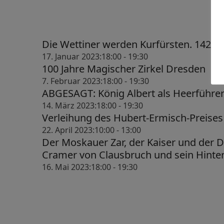
t
t
u
u
Die Wettiner werden Kurfürsten. 1423 
n
n
17. Januar 2023:18:00
-
19:30
g
g
100 Jahre Magischer Zirkel Dresden
7. Februar 2023:18:00
-
19:30
e
e
ABGESAGT: König Albert als Heerführe
n
n
14. März 2023:18:00
-
19:30
Verleihung des Hubert-Ermisch-Preises
f
S
22. April 2023:10:00
-
13:00
ü
u
Der Moskauer Zar, der Kaiser und der 
r
c
Cramer von Clausbruch und sein Hinte
16. Mai 2023:18:00
-
19:30
1
h
.
e
N
u