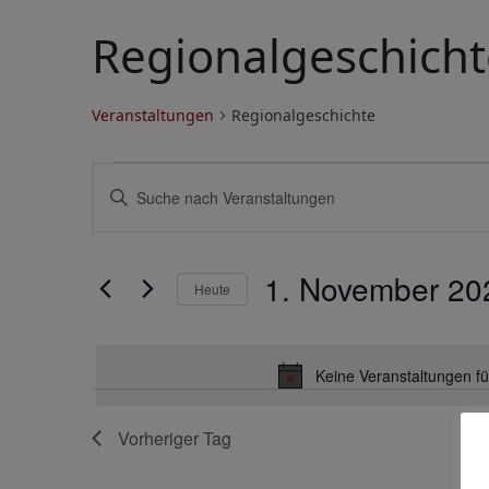
Regionalgeschicht
Veranstaltungen
Regionalgeschichte
V
V
Bitte
e
e
Schlüsselwort
eingeben.
r
r
Suche
1. November 20
a
a
Heute
nach
Veranstaltungen
Datum
n
n
Schlüsselwort.
wählen.
s
s
Keine Veranstaltungen f
t
t
Vorheriger Tag
a
a
l
l