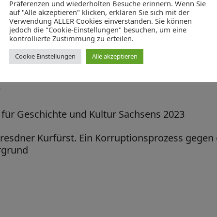
Präferenzen und wiederholten Besuche erinnern. Wenn Sie
auf "Alle akzeptieren" klicken, erklären Sie sich mit der
Verwendung ALLER Cookies einverstanden. Sie können
jedoch die "Cookie-Einstellungen" besuchen, um eine
kontrollierte Zustimmung zu erteilen.
als Wendejahr der sächsischen Geschichte
Cookie Einstellungen
Alle akzeptieren
r
 für Geschichte und Kultur Sachsens 2023
Dresdner Kurfürst. Ein Korruptionsprozess gegen
rgrund