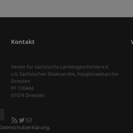
Kontakt
Verein für sächsische Landesgeschichte e.V.
c/o Sächsisches Staatsarchiv, Hauptstaatsarchiv
Dresden
PF 100444
01074 Dresden
RSS-Feed
Twitter
E-Mail
 Datenschutzerklärung.