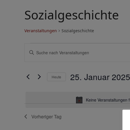
Sozialgeschichte
Veranstaltungen
Sozialgeschichte
V
V
Bitte
e
e
Schlüsselwort
eingeben.
r
r
Suche
25. Januar 202
a
a
Heute
nach
Veranstaltungen
Datum
n
n
Schlüsselwort.
wählen.
s
s
Keine Veranstaltungen 
t
t
Vorheriger Tag
a
a
l
l