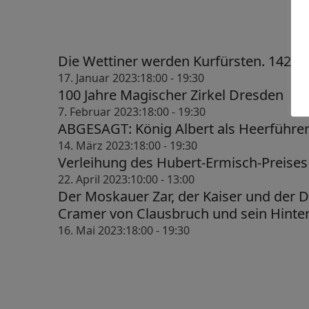
t
t
u
u
Die Wettiner werden Kurfürsten. 1423 
n
n
17. Januar 2023:18:00
-
19:30
g
g
100 Jahre Magischer Zirkel Dresden
7. Februar 2023:18:00
-
19:30
e
e
ABGESAGT: König Albert als Heerführe
n
n
14. März 2023:18:00
-
19:30
Verleihung des Hubert-Ermisch-Preises
f
S
22. April 2023:10:00
-
13:00
ü
u
Der Moskauer Zar, der Kaiser und der 
r
c
Cramer von Clausbruch und sein Hinte
16. Mai 2023:18:00
-
19:30
2
h
5
e
.
u