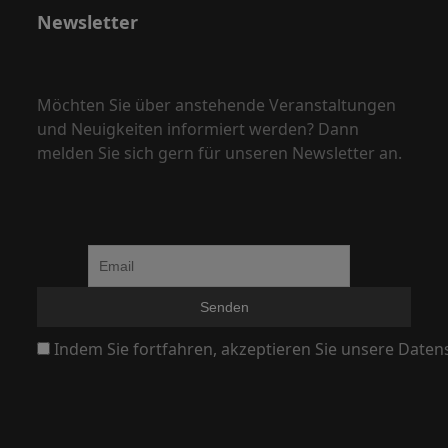
,
Newsletter
N
a
v
Möchten Sie über anstehende Veranstaltungen
i
und Neuigkeiten informiert werden? Dann
g
melden Sie sich gern für unseren Newsletter an.
a
t
i
o
n
Indem Sie fortfahren, akzeptieren Sie unsere Daten