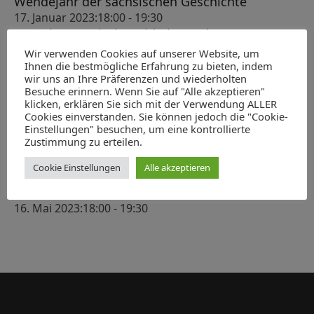
c
Wendejahr der sächsischen Geschichte
n
s
17. Januar 2023:18:00
-
19:30
h
-
t
100 Jahre Magischer Zirkel Dresden
e
N
7. Februar 2023:18:00
-
19:30
a
Wir verwenden Cookies auf unserer Website, um
u
a
ABGESAGT: König Albert als Heerführer
Ihnen die bestmögliche Erfahrung zu bieten, indem
l
wir uns an Ihre Präferenzen und wiederholten
v
14. März 2023:18:00
-
19:30
n
Besuche erinnern. Wenn Sie auf "Alle akzeptieren"
t
Verleihung des Hubert-Ermisch-Preises für
i
klicken, erklären Sie sich mit der Verwendung ALLER
d
Geschichte und Kultur Sachsens 2023
g
u
Cookies einverstanden. Sie können jedoch die "Cookie-
A
Einstellungen" besuchen, um eine kontrollierte
22. April 2023:10:00
-
13:00
a
n
Zustimmung zu erteilen.
Der Moskauer Zar, der Kaiser und der Dresdner
n
t
g
Kurfürst. Ein Korruptionsprozess gegen den
s
i
Cookie Einstellungen
Alle akzeptieren
Leipziger Kaufmann Heinrich Cramer von
e
o
i
Clausbruch und sein Hintergrund
n
n
16. Mai 2023:18:00
-
19:30
c
h
t
e
n