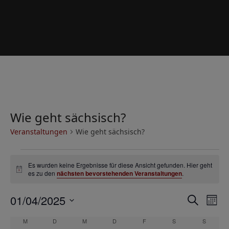
Wie geht sächsisch?
Veranstaltungen
Wie geht sächsisch?
V
Es wurden keine Ergebnisse für diese Ansicht gefunden. Hier geht
e
Hinweis
es zu den
nächsten bevorstehenden Veranstaltungen
.
r
V
V
01/04/2025
a
Suche
Mona
e
e
Datum
n
K
M
MONTAG
D
DIENSTAG
M
MITTWOCH
D
DONNERSTAG
F
FREITAG
S
SAMSTAG
S
SONNT
r
wählen.