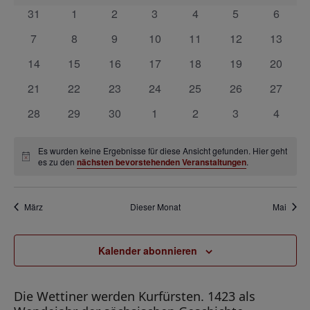
r
s
a
a
0
0
0
0
0
0
0
31
1
2
3
4
5
6
a
t
n
Veranstaltungen
Veranstaltungen
Veranstaltungen
Veranstaltungen
Veranstaltungen
Veranstaltunge
Veranst
l
0
0
0
0
0
0
0
7
8
9
10
11
12
13
n
a
s
e
Veranstaltungen
Veranstaltungen
Veranstaltungen
Veranstaltungen
Veranstaltungen
Veranstaltungen
Veranst
s
t
0
0
0
0
0
0
0
14
15
16
17
18
19
20
l
n
a
Veranstaltungen
Veranstaltungen
Veranstaltungen
Veranstaltungen
Veranstaltungen
Veranstaltungen
Veranst
t
t
0
0
0
0
0
0
0
21
22
23
24
25
26
27
d
l
a
Veranstaltungen
Veranstaltungen
Veranstaltungen
Veranstaltungen
Veranstaltungen
Veranstaltungen
Veranst
u
0
0
0
0
0
0
0
28
29
30
1
2
3
4
t
e
l
n
Veranstaltungen
Veranstaltungen
Veranstaltungen
Veranstaltungen
Veranstaltungen
Veranstaltunge
Veranst
u
r
t
g
n
Es wurden keine Ergebnisse für diese Ansicht gefunden. Hier geht
v
Hinweis
es zu den
nächsten bevorstehenden Veranstaltungen
.
u
g
e
o
A
n
n
n
n
g
März
Dieser Monat
Mai
s
V
e
i
e
n
Kalender abonnieren
c
r
S
h
a
t
u
Die Wettiner werden Kurfürsten. 1423 als
n
e