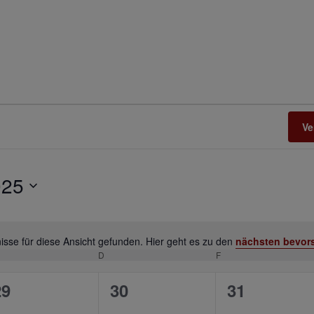
Ve
025
sse für diese Ansicht gefunden. Hier geht es zu den
nächsten bevor
Hinweis
TTWOCH
D
DONNERSTAG
F
FREITAG
0
0
0
29
30
31
n,
eranstaltungen,
Veranstaltungen,
Veranstalt