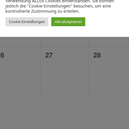
Verwendung ALLER Cookies einverstanden. Sie können
0
0
0
19
20
21
jedoch die "Cookie-Einstellungen" besuchen, um eine
kontrollierte Zustimmung zu erteilen.
n,
eranstaltungen,
Veranstaltungen,
Veranstalt
Cookie Einstellungen
Alle akzeptieren
0
0
0
26
27
28
n,
eranstaltungen,
Veranstaltungen,
Veranstalt