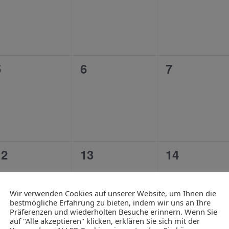
0
0
0
5
6
7
n,
eranstaltungen,
Veranstaltungen,
Veranstalt
0
0
0
12
13
14
n,
eranstaltungen,
Veranstaltungen,
Veranstalt
Wir verwenden Cookies auf unserer Website, um Ihnen die
bestmögliche Erfahrung zu bieten, indem wir uns an Ihre
Präferenzen und wiederholten Besuche erinnern. Wenn Sie
auf "Alle akzeptieren" klicken, erklären Sie sich mit der