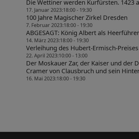
a
Die Wettiner werden Kurfürsten. 1423 
17. Januar 2023:18:00
-
19:30
v
100 Jahre Magischer Zirkel Dresden
i
7. Februar 2023:18:00
-
19:30
ABGESAGT: König Albert als Heerführe
g
14. März 2023:18:00
-
19:30
a
Verleihung des Hubert-Ermisch-Preises
t
22. April 2023:10:00
-
13:00
Der Moskauer Zar, der Kaiser und der 
i
Cramer von Clausbruch und sein Hinte
o
16. Mai 2023:18:00
-
19:30
n