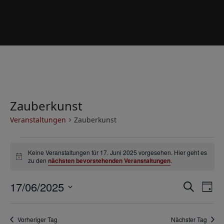
Zauberkunst
Veranstaltungen
Zauberkunst
V
Keine Veranstaltungen für 17. Juni 2025 vorgesehen. Hier geht es
e
Hinweis
zu den
nächsten bevorstehenden Veranstaltungen
.
r
V
V
17/06/2025
a
Suche
Tag
e
e
Datum
n
r
wählen.
r
s
Vorheriger Tag
Nächster Tag
a