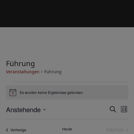
Führung
Veranstaltungen
Führung
V
Es wurden keine Ergebnisse gefunden.
e
Hinweis
r
V
V
Anstehende
Suche
a
Liste
e
e
Datum
n
r
wählen.
r
s
Heute
Nächste
Veranstaltungen
a
Vorherige