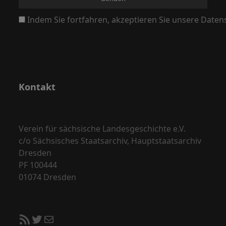
N
a
Indem Sie fortfahren, akzeptieren Sie unsere Daten
v
i
g
a
Kontakt
t
i
o
Verein für sächsische Landesgeschichte e.V.
n
c/o Sächsisches Staatsarchiv, Hauptstaatsarchiv
Dresden
PF 100444
01074 Dresden
RSS-Feed
Twitter
E-Mail