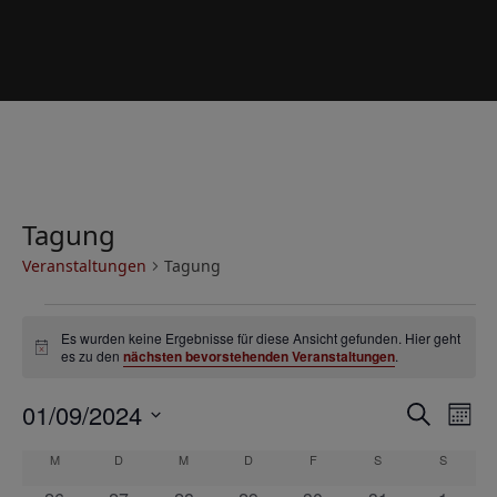
Tagung
Veranstaltungen
Tagung
V
Es wurden keine Ergebnisse für diese Ansicht gefunden. Hier geht
e
Hinweis
es zu den
nächsten bevorstehenden Veranstaltungen
.
r
V
V
01/09/2024
a
Suche
Mona
e
e
Datum
n
K
M
MONTAG
D
DIENSTAG
M
MITTWOCH
D
DONNERSTAG
F
FREITAG
S
SAMSTAG
S
SONNT
r
wählen.
r
s
a