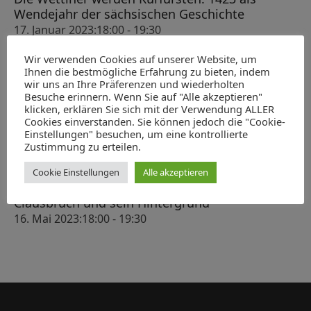
s
h
Wendejahr der sächsischen Geschichte
-
t
e
17. Januar 2023:18:00
-
19:30
N
a
100 Jahre Magischer Zirkel Dresden
u
a
Wir verwenden Cookies auf unserer Website, um
l
7. Februar 2023:18:00
-
19:30
v
n
Ihnen die bestmögliche Erfahrung zu bieten, indem
ABGESAGT: König Albert als Heerführer
t
wir uns an Ihre Präferenzen und wiederholten
i
d
14. März 2023:18:00
-
19:30
Besuche erinnern. Wenn Sie auf "Alle akzeptieren"
g
u
Verleihung des Hubert-Ermisch-Preises für
klicken, erklären Sie sich mit der Verwendung ALLER
A
a
Cookies einverstanden. Sie können jedoch die "Cookie-
n
Geschichte und Kultur Sachsens 2023
n
Einstellungen" besuchen, um eine kontrollierte
t
22. April 2023:10:00
-
13:00
g
Zustimmung zu erteilen.
s
i
Der Moskauer Zar, der Kaiser und der Dresdner
e
Kurfürst. Ein Korruptionsprozess gegen den
o
Cookie Einstellungen
Alle akzeptieren
i
n
Leipziger Kaufmann Heinrich Cramer von
n
c
Clausbruch und sein Hintergrund
h
16. Mai 2023:18:00
-
19:30
t
e
n
,