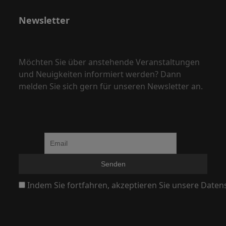
N
Newsletter
a
v
i
Möchten Sie über anstehende Veranstaltungen
g
und Neuigkeiten informiert werden? Dann
a
melden Sie sich gern für unseren Newsletter an.
t
i
o
n
Indem Sie fortfahren, akzeptieren Sie unsere Daten