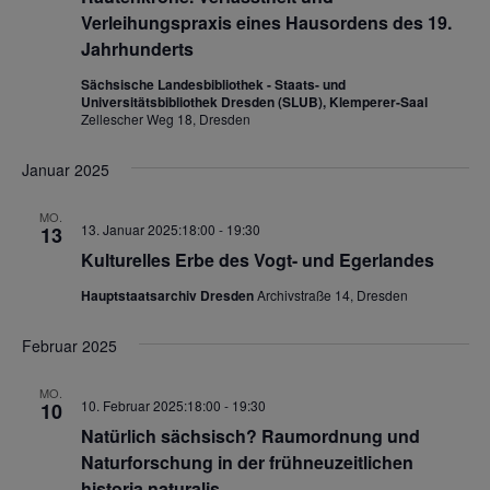
a
t
t
Verleihungspraxis eines Hausordens des 19.
l
Jahrhunderts
a
a
t
l
l
Sächsische Landesbibliothek - Staats- und
u
Universitätsbibliothek Dresden (SLUB), Klemperer-Saal
t
t
Zellescher Weg 18, Dresden
n
u
u
g
Januar 2025
A
n
n
n
g
g
MO.
13. Januar 2025:18:00
-
19:30
13
s
e
e
Kulturelles Erbe des Vogt- und Egerlandes
i
n
n
c
Hauptstaatsarchiv Dresden
Archivstraße 14, Dresden
S
h
t
Februar 2025
u
e
c
MO.
n
10. Februar 2025:18:00
-
19:30
10
h
-
Natürlich sächsisch? Raumordnung und
e
N
Naturforschung in der frühneuzeitlichen
u
a
historia naturalis