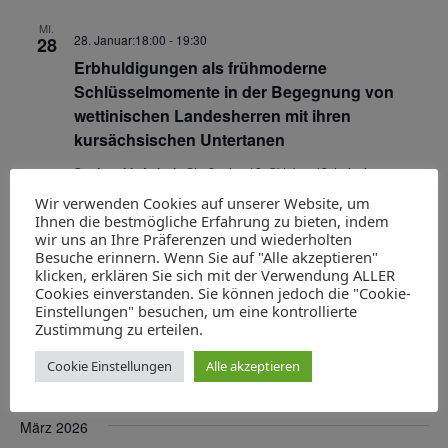
MI.
28. Januar:18:00
-
19:30
28
Erbhuldigungen als frühmoderne
Schlüsselmomente in der Begegnung von
wettinischen Landesherren mit ihren
kursächsischen Untertanen
Stadtarchiv Leipzig
Straße des 18. Oktober 42, Leipzig
Wir verwenden Cookies auf unserer Website, um
Februar 2026
Ihnen die bestmögliche Erfahrung zu bieten, indem
wir uns an Ihre Präferenzen und wiederholten
Besuche erinnern. Wenn Sie auf "Alle akzeptieren"
MO.
23. Februar:18:00
-
19:30
klicken, erklären Sie sich mit der Verwendung ALLER
23
Cookies einverstanden. Sie können jedoch die "Cookie-
Nur Jahreszahlen pauken? Historische
Einstellungen" besuchen, um eine kontrollierte
Bildung in Sachsens Schulen im 19. und 20.
Zustimmung zu erteilen.
Jahrhundert
Cookie Einstellungen
Alle akzeptieren
Staatsarchiv Chemnitz
Elsasser Straße 8, Chemnitz
März 2026