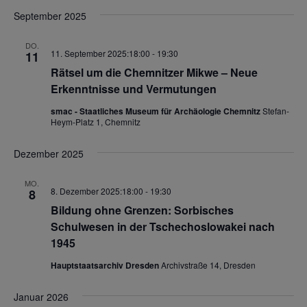
i
September 2025
g
DO.
11. September 2025:18:00
-
19:30
11
a
Rätsel um die Chemnitzer Mikwe – Neue
t
Erkenntnisse und Vermutungen
i
smac - Staatliches Museum für Archäologie Chemnitz
Stefan-
o
Heym-Platz 1, Chemnitz
n
Dezember 2025
MO.
8. Dezember 2025:18:00
-
19:30
8
Bildung ohne Grenzen: Sorbisches
Schulwesen in der Tschechoslowakei nach
1945
Hauptstaatsarchiv Dresden
Archivstraße 14, Dresden
Januar 2026