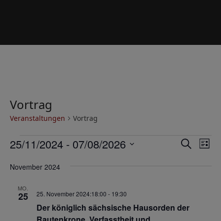
Vortrag
Veranstaltungen
Vortrag
V
V
V
25/11/2024
 - 
07/08/2026
Suche
Liste
e
e
e
Datum
r
November 2024
wählen.
r
r
a
a
a
MO.
n
25. November 2024:18:00
-
19:30
25
n
n
s
Der königlich sächsische Hausorden der
s
s
t
Rautenkrone. Verfasstheit und