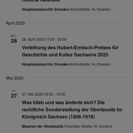
v
n
Hauptstaatsarchiv Dresden
Archivstraße 14, Dresden
i
d
g
April 2025
A
a
n
t
MO.
28. April 2025:17:00
-
20:00
28
s
i
Verleihung des Hubert-Ermisch-Preises für
o
i
Geschichte und Kultur Sachsens 2025
n
c
Hauptstaatsarchiv Dresden
Archivstraße 14, Dresden
h
t
Mai 2025
e
DI.
27. Mai 2025:18:00
-
19:30
n
27
Was blieb und was änderte sich? Die
,
rechtliche Sonderstellung der Oberlausitz im
N
Königreich Sachsen (1806-1918)
a
Museum der Westlausitz
Pulsnitzer Straße 16, Kamenz
v